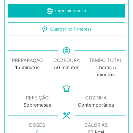
Imprimir receita
Guardar no Pinterest
PREPARAÇÃO
COZEDURA
TEMPO TOTAL
minutos
minutos
hora
minuto
15
minutos
50
minutos
1
horas
5
minutos
REFEIÇÃO
COZINHA
Sobremesas
Contemporânea
DOSES
CALORIAS
6
62
kcal