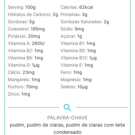
Serving:
100
g
Calorias:
62
kcal
Hidratos de Carbono:
2
g
Proteínas:
3
g
Gorduras:
5
g
Gorduras Saturadas:
2
g
Colesterol:
195
mg
Sódio:
9
mg
Potássio:
20
mg
Açúcar:
1
g
Vitamina A:
260
IU
Vitamina B1:
1
mg
Vitamina B2:
1
mg
Vitamina B5:
1
mg
Vitamina B6:
1
mg
Vitamina B12:
1
µg
Vitamina D:
1
µg
Vitamina E:
1
mg
Cálcio:
23
mg
Ferro:
1
mg
Manganês:
1
mg
Magnésio:
1
mg
Fósforo:
70
mg
Selénio:
10
µg
Zinco:
1
mg
PALAVRA-CHAVE
pudim, pudim de claras, pudim de claras com leite
condensado