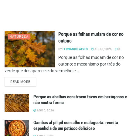
Porque as folhas mudam de cor no
NATUREZA
outono
BY
FERNANDO ALVES
AGO 6, 2026
0
Porque as folhas mudam de cor no
outono: o mecanismo por trás do
verde que desaparece e do vermelho e...
DETAILS
READ MORE
Porque as abelhas constroem favos em hexágonos e
não noutra forma
AGO 6, 2026
Gambas al pil pil com alho e malagueta: receita
espanhola de um petisco delicioso