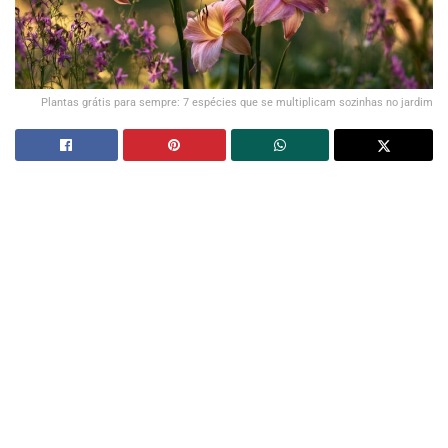
Plantas grátis para sempre: 7 espécies que se multiplicam sozinhas no jardim