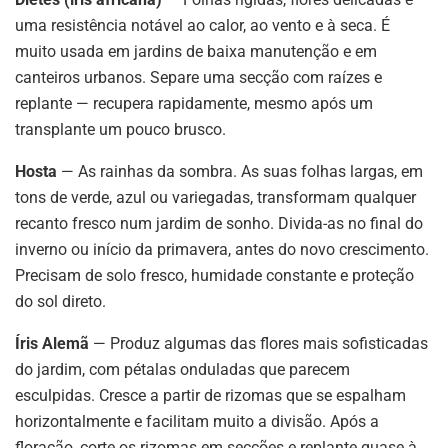
uma resistência notável ao calor, ao vento e à seca. É
muito usada em jardins de baixa manutenção e em
canteiros urbanos. Separe uma secção com raízes e
replante — recupera rapidamente, mesmo após um
transplante um pouco brusco.
Hosta
— As rainhas da sombra. As suas folhas largas, em
tons de verde, azul ou variegadas, transformam qualquer
recanto fresco num jardim de sonho. Divida-as no final do
inverno ou início da primavera, antes do novo crescimento.
Precisam de solo fresco, humidade constante e proteção
do sol direto.
Íris Alemã
— Produz algumas das flores mais sofisticadas
do jardim, com pétalas onduladas que parecem
esculpidas. Cresce a partir de rizomas que se espalham
horizontalmente e facilitam muito a divisão. Após a
floração, corte os rizomas em secções e replante quase à