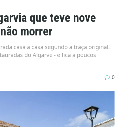
lgarvia que teve nove
 não morrer
erada casa a casa segundo a traça original.
auradas do Algarve - e fica a poucos
0