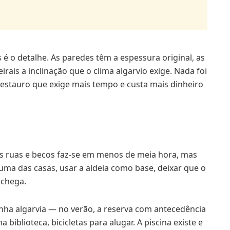
é o detalhe. As paredes têm a espessura original, as
eirais a inclinação que o clima algarvio exige. Nada foi
restauro que exige mais tempo e custa mais dinheiro
s ruas e becos faz-se em menos de meia hora, mas
 uma das casas, usar a aldeia como base, deixar que o
 chega.
nha algarvia — no verão, a reserva com antecedência
biblioteca, bicicletas para alugar. A piscina existe e
ça entre uma aldeia que se visita e uma aldeia onde se