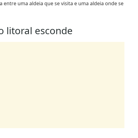
o litoral esconde
s, na zona mais atlântica do Algarve, onde o clima é
gem mais agreste do que qualquer fotografia de praia