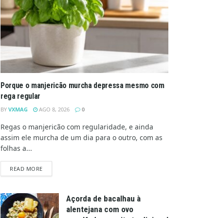
Porque o manjericão murcha depressa mesmo com
rega regular
BY
VXMAG
AGO 8, 2026
0
Regas o manjericão com regularidade, e ainda
assim ele murcha de um dia para o outro, com as
folhas a...
DETAILS
READ MORE
Açorda de bacalhau à
alentejana com ovo