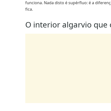
O interior algarvio que 
Vila do Bispo fica no extremo sudoeste do paí
mais fresco, o vento mais presente e a paisa
sugere.