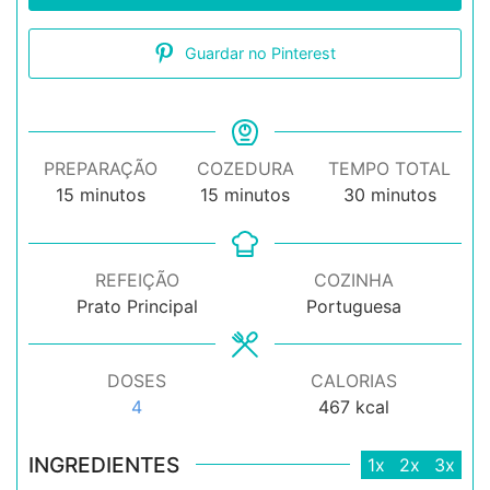
Guardar no Pinterest
PREPARAÇÃO
COZEDURA
TEMPO TOTAL
minutos
minutos
minutos
15
minutos
15
minutos
30
minutos
REFEIÇÃO
COZINHA
Prato Principal
Portuguesa
DOSES
CALORIAS
4
467
kcal
INGREDIENTES
1x
2x
3x