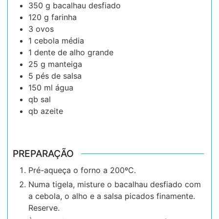
350
g
bacalhau desfiado
120
g
farinha
3
ovos
1
cebola média
1
dente de
alho grande
25
g
manteiga
5
pés de
salsa
150
ml
água
qb
sal
qb
azeite
PREPARAÇÃO
Pré-aqueça o forno a 200ºC.
Numa tigela, misture o bacalhau desfiado com
a cebola, o alho e a salsa picados finamente.
Reserve.