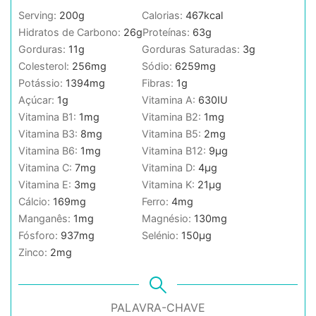
Serving:
200
g
Calorias:
467
kcal
Hidratos de Carbono:
26
g
Proteínas:
63
g
Gorduras:
11
g
Gorduras Saturadas:
3
g
Colesterol:
256
mg
Sódio:
6259
mg
Potássio:
1394
mg
Fibras:
1
g
Açúcar:
1
g
Vitamina A:
630
IU
Vitamina B1:
1
mg
Vitamina B2:
1
mg
Vitamina B3:
8
mg
Vitamina B5:
2
mg
Vitamina B6:
1
mg
Vitamina B12:
9
µg
Vitamina C:
7
mg
Vitamina D:
4
µg
Vitamina E:
3
mg
Vitamina K:
21
µg
Cálcio:
169
mg
Ferro:
4
mg
Manganês:
1
mg
Magnésio:
130
mg
Fósforo:
937
mg
Selénio:
150
µg
Zinco:
2
mg
PALAVRA-CHAVE