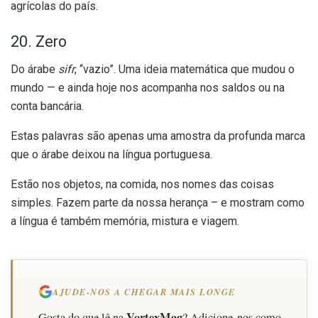
agrícolas do país.
20. Zero
Do árabe
sifr
, “vazio”. Uma ideia matemática que mudou o
mundo — e ainda hoje nos acompanha nos saldos ou na
conta bancária.
Estas palavras são apenas uma amostra da profunda marca
que o árabe deixou na língua portuguesa.
Estão nos objetos, na comida, nos nomes das coisas
simples. Fazem parte da nossa herança – e mostram como
a língua é também memória, mistura e viagem.
AJUDE-NOS A CHEGAR MAIS LONGE
VortexMag
Gosta do que lê na
? Adicione-nos como