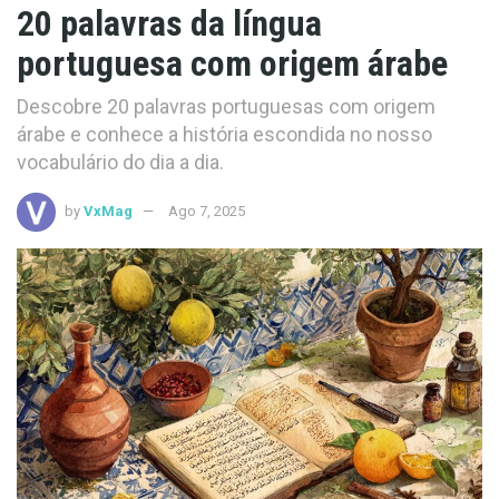
20 palavras da língua
portuguesa com origem árabe
Descobre 20 palavras portuguesas com origem
árabe e conhece a história escondida no nosso
vocabulário do dia a dia.
by
VxMag
Ago 7, 2025