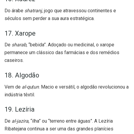
Do árabe
shatranj
, jogo que atravessou continentes e
séculos sem perder a sua aura estratégica.
17. Xarope
De
sharab
, “bebida”. Adoçado ou medicinal, o xarope
permanece um clássico das farmácias e dos remédios
caseiros.
18. Algodão
Vem de
al-quṭun
. Macio e versátil, o algodão revolucionou a
indústria têxtil.
19. Lezíria
De
al-jazira
, “ilha” ou “terreno entre águas”. A Lezíria
Ribatejana continua a ser uma das grandes planícies