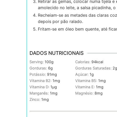
Retirar as gemas, colocar numa tijela 
amolecido no leite, a salsa picadinha, o
Recheiam-se as metades das claras coz
depois por pão ralado.
Fritam-se em óleo bem quente, até fic
DADOS NUTRICIONAIS
Serving:
100
g
Calorias:
94
kcal
Gorduras:
6
g
Gorduras Saturadas:
2
Potássio:
91
mg
Açúcar:
1
g
Vitamina B2:
1
mg
Vitamina B5:
1
mg
Vitamina D:
1
µg
Vitamina E:
1
mg
Manganês:
1
mg
Magnésio:
8
mg
Zinco:
1
mg