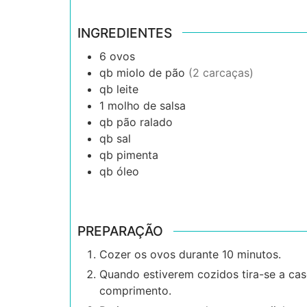
INGREDIENTES
6
ovos
qb
miolo de pão
(2 carcaças)
qb
leite
1
molho de salsa
qb
pão ralado
qb
sal
qb
pimenta
qb
óleo
PREPARAÇÃO
Cozer os ovos durante 10 minutos.
Quando estiverem cozidos tira-se a ca
comprimento.