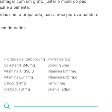
e esmagar com um grafo, juntar o miolo do pão
 sal e a pimenta.
idas com o preparado, passam-se por ovo batido e
arem dourados.
Hidratos de Carbono:
1
g
Proteínas:
8
g
g
Colesterol:
246
mg
Sódio:
95
mg
Vitamina A:
356
IU
Vitamina B1:
1
mg
Vitamina B6:
1
mg
Vitamina B12:
1
µg
Cálcio:
37
mg
Ferro:
1
mg
Fósforo:
131
mg
Selénio:
20
µg