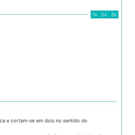
1x
2x
3x
sca e cortam-se em dois no sentido do