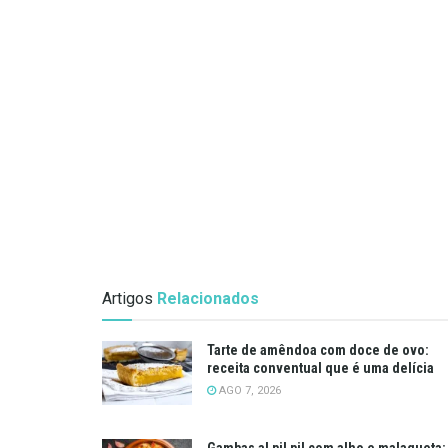
Artigos
Relacionados
Tarte de amêndoa com doce de ovo:
receita conventual que é uma delícia
AGO 7, 2026
Gambas al pil pil com alho e malagueta: