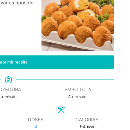
vários tipos de
mprimir receita
OZEDURA
TEMPO TOTAL
minutos
minutos
15
25
minutos
minutos
DOSES
CALORIAS
4
94
kcal