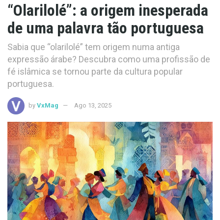
“Olarilolé”: a origem inesperada
de uma palavra tão portuguesa
Sabia que “olarilolé” tem origem numa antiga
expressão árabe? Descubra como uma profissão de
fé islâmica se tornou parte da cultura popular
portuguesa.
by
VxMag
Ago 13, 2025