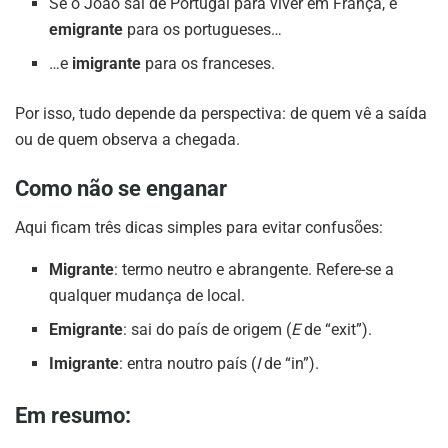
Se o João sai de Portugal para viver em França, é
emigrante
para os portugueses…
…e
imigrante
para os franceses.
Por isso, tudo depende da perspectiva: de quem vê a saída
ou de quem observa a chegada.
Como não se enganar
Aqui ficam três dicas simples para evitar confusões:
Migrante
: termo neutro e abrangente. Refere-se a
qualquer mudança de local.
Emigrante
: sai do país de origem (
E
de “exit”).
Imigrante
: entra noutro país (
I
de “in”).
Em resumo: