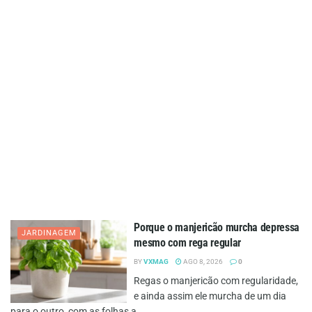
Porque o manjericão murcha depressa
JARDINAGEM
mesmo com rega regular
BY
VXMAG
AGO 8, 2026
0
Regas o manjericão com regularidade,
e ainda assim ele murcha de um dia
para o outro, com as folhas a...