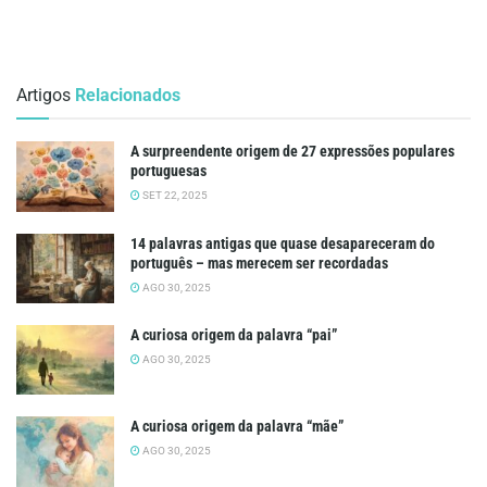
Artigos
Relacionados
A surpreendente origem de 27 expressões populares
portuguesas
SET 22, 2025
14 palavras antigas que quase desapareceram do
português – mas merecem ser recordadas
AGO 30, 2025
A curiosa origem da palavra “pai”
AGO 30, 2025
A curiosa origem da palavra “mãe”
AGO 30, 2025