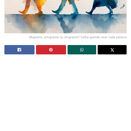
Migrante, emigrante ou imigrante? Saiba quando usar cada palavra