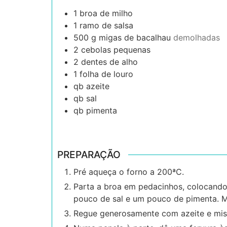
1
broa de milho
1
ramo de salsa
500
g
migas de bacalhau
demolhadas
2
cebolas pequenas
2
dentes de alho
1
folha de louro
qb
azeite
qb
sal
qb
pimenta
PREPARAÇÃO
Pré aqueça o forno a 200ªC.
Parta a broa em pedacinhos, colocando-
pouco de sal e um pouco de pimenta. Mi
Regue generosamente com azeite e mis