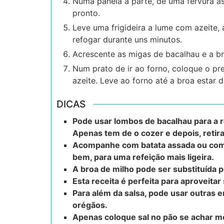
Numa panela à parte, dê uma fervura à
pronto.
Leve uma frigideira a lume com azeite, 
refogar durante uns minutos.
Acrescente as migas de bacalhau e a 
Num prato de ir ao forno, coloque o p
azeite. Leve ao forno até a broa estar 
DICAS
Pode usar lombos de bacalhau para a re
Apenas tem de o cozer e depois, retira
Acompanhe com batata assada ou com
bem, para uma refeição mais ligeira.
A broa de milho pode ser substituída 
Esta receita é perfeita para aproveitar
Para além da salsa, pode usar outras 
orégãos.
Apenas coloque sal no pão se achar 