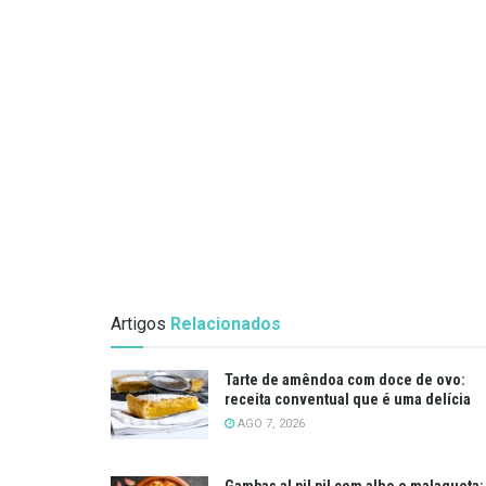
Artigos
Relacionados
Tarte de amêndoa com doce de ovo:
receita conventual que é uma delícia
AGO 7, 2026
Gambas al pil pil com alho e malagueta: