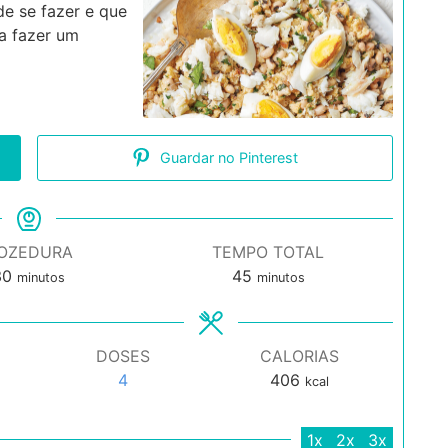
de se fazer e que
 a fazer um
Guardar no Pinterest
OZEDURA
TEMPO TOTAL
minutos
minutos
30
45
minutos
minutos
DOSES
CALORIAS
4
406
kcal
1x
2x
3x