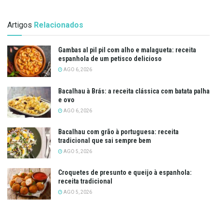
Artigos
Relacionados
Gambas al pil pil com alho e malagueta: receita
espanhola de um petisco delicioso
AGO 6, 2026
Bacalhau à Brás: a receita clássica com batata palha
e ovo
AGO 6, 2026
Bacalhau com grão à portuguesa: receita
tradicional que sai sempre bem
AGO 5, 2026
Croquetes de presunto e queijo à espanhola:
receita tradicional
AGO 5, 2026