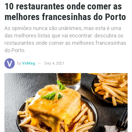
10 restaurantes onde comer as
melhores francesinhas do Porto
As opiniões nunca são unânimes, mas esta é uma
das melhores listas que vai encontrar: descubra os
restaurantes onde comer as melhores francesinhas
do Porto.
by
VxMag
Dez 4, 2021