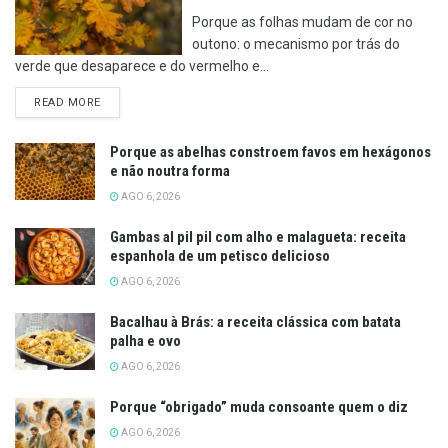
Porque as folhas mudam de cor no
outono: o mecanismo por trás do
verde que desaparece e do vermelho e...
DETAILS
READ MORE
Porque as abelhas constroem favos em hexágonos
e não noutra forma
AGO 6, 2026
Gambas al pil pil com alho e malagueta: receita
espanhola de um petisco delicioso
AGO 6, 2026
Bacalhau à Brás: a receita clássica com batata
palha e ovo
AGO 6, 2026
Porque “obrigado” muda consoante quem o diz
AGO 6, 2026