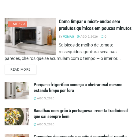
Como limpar o micro-ondas sem
LIMPEZA
produtos químicos em poucos minutos
BY
VXMAG
AGO 5, 2026
0
Salpicos de molho de tomate
ressequidos, gordura seca nas
paredes, cheiros que se acumulam com o tempo — o interior...
DETAILS
READ MORE
Porque o frigorífico começa a cheirar mal mesmo
estando limpo por fora
AGO 5, 2026
Bacalhau com grão à portuguesa: receita tradicional
que sai sempre bem
AGO 5, 2026
Croquetes de presunto e queijo à espanhola: receita