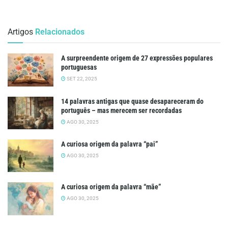
Artigos
Relacionados
A surpreendente origem de 27 expressões populares
portuguesas
SET 22, 2025
14 palavras antigas que quase desapareceram do
português – mas merecem ser recordadas
AGO 30, 2025
A curiosa origem da palavra “pai”
AGO 30, 2025
A curiosa origem da palavra “mãe”
AGO 30, 2025