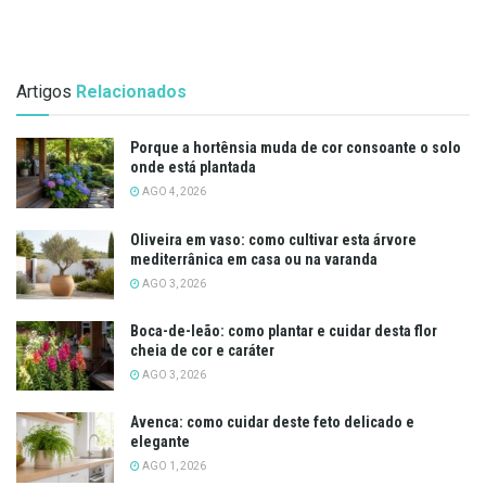
Artigos
Relacionados
Porque a hortênsia muda de cor consoante o solo
onde está plantada
AGO 4, 2026
Oliveira em vaso: como cultivar esta árvore
mediterrânica em casa ou na varanda
AGO 3, 2026
Boca-de-leão: como plantar e cuidar desta flor
cheia de cor e caráter
AGO 3, 2026
Avenca: como cuidar deste feto delicado e
elegante
AGO 1, 2026