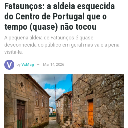
Fataunços: a aldeia esquecida
do Centro de Portugal que o
tempo (quase) não tocou
A pequena aldeia de Fataunços é quase
desconhecida do público em geral mas vale a pena
visitá-la.
by
VxMag
Mar 14, 2026