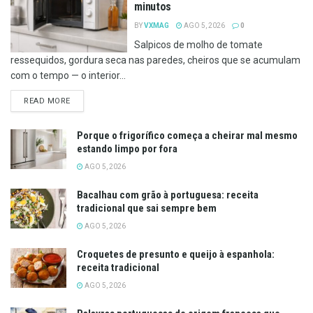
minutos
BY
VXMAG
AGO 5, 2026
0
Salpicos de molho de tomate
ressequidos, gordura seca nas paredes, cheiros que se acumulam
com o tempo — o interior...
DETAILS
READ MORE
Porque o frigorífico começa a cheirar mal mesmo
estando limpo por fora
AGO 5, 2026
Bacalhau com grão à portuguesa: receita
tradicional que sai sempre bem
AGO 5, 2026
Croquetes de presunto e queijo à espanhola:
receita tradicional
AGO 5, 2026