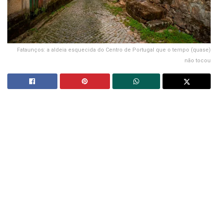
Fataunços: a aldeia esquecida do Centro de Portugal que o tempo (quase)
não tocou