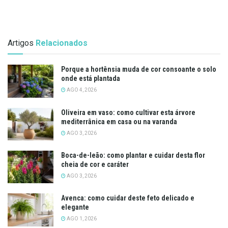
Artigos
Relacionados
Porque a hortênsia muda de cor consoante o solo
onde está plantada
AGO 4, 2026
Oliveira em vaso: como cultivar esta árvore
mediterrânica em casa ou na varanda
AGO 3, 2026
Boca-de-leão: como plantar e cuidar desta flor
cheia de cor e caráter
AGO 3, 2026
Avenca: como cuidar deste feto delicado e
elegante
AGO 1, 2026