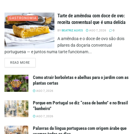
Tarte de amêndoa com doce de ovo:
GASTRONOMIA
receita conventual que é uma delícia
BY
BEATRIZ ALVES
AGO 7, 2026
0
A amêndoa e o doce de ovo são dois
pilares da doçaria conventual
portuguesa — e juntos numa tarte funcionam...
DETAILS
READ MORE
Como atrair borboletas e abelhas para o jardim com as
plantas certas
AGO 7, 2026
Porque em Portugal se diz “casa de banho” e no Brasil
“banheiro”
AGO 7, 2026
Palavras da língua portuguesa com origem árabe que