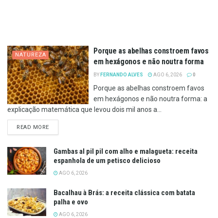
Porque as abelhas constroem favos
NATUREZA
em hexágonos e não noutra forma
BY
FERNANDO ALVES
AGO 6, 2026
0
Porque as abelhas constroem favos
em hexágonos e não noutra forma: a
explicação matemática que levou dois mil anos a...
DETAILS
READ MORE
Gambas al pil pil com alho e malagueta: receita
espanhola de um petisco delicioso
AGO 6, 2026
Bacalhau à Brás: a receita clássica com batata
palha e ovo
AGO 6, 2026