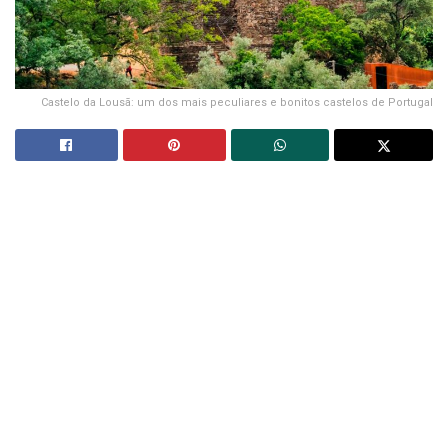
Castelo da Lousã: um dos mais peculiares e bonitos castelos de Portugal