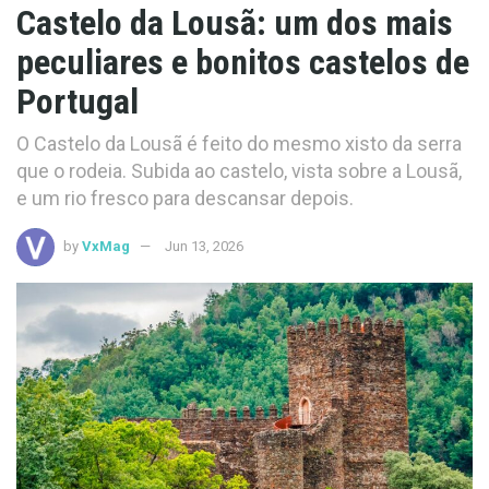
Castelo da Lousã: um dos mais
peculiares e bonitos castelos de
Portugal
O Castelo da Lousã é feito do mesmo xisto da serra
que o rodeia. Subida ao castelo, vista sobre a Lousã,
e um rio fresco para descansar depois.
by
VxMag
Jun 13, 2026