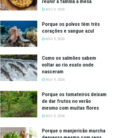
reunir a família à mesa
AGO 9, 2026
Porque os polvos têm três
corações e sangue azul
AGO 9, 2026
Como os salmões sabem
voltar ao rio exato onde
nasceram
AGO 9, 2026
Porque os tomateiros deixam
de dar frutos no verão
mesmo com muitas flores
AGO 9, 2026
Porque o manjericão murcha
depressa mesmo com rega