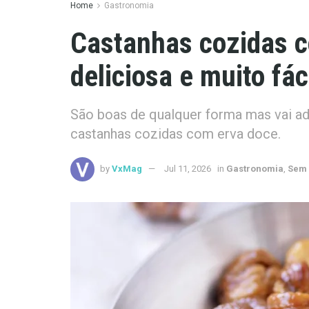
Home
Gastronomia
Castanhas cozidas c
deliciosa e muito fác
São boas de qualquer forma mas vai ado
castanhas cozidas com erva doce.
by
VxMag
Jul 11, 2026
in
Gastronomia
,
Sem 