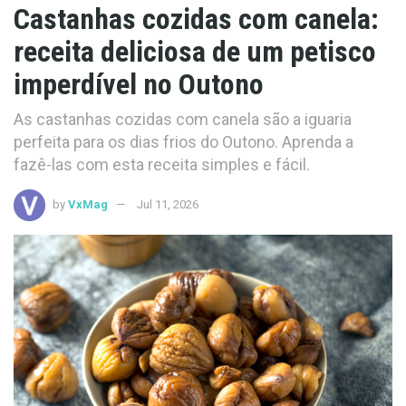
Castanhas cozidas com canela:
receita deliciosa de um petisco
imperdível no Outono
As castanhas cozidas com canela são a iguaria
perfeita para os dias frios do Outono. Aprenda a
fazê-las com esta receita simples e fácil.
by
VxMag
Jul 11, 2026