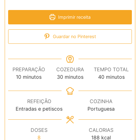
Imprimir receita
Guardar no Pinterest
PREPARAÇÃO
COZEDURA
TEMPO TOTAL
minutos
minutos
minutos
10
minutos
30
minutos
40
minutos
REFEIÇÃO
COZINHA
Entradas e petiscos
Portuguesa
DOSES
CALORIAS
8
188
kcal