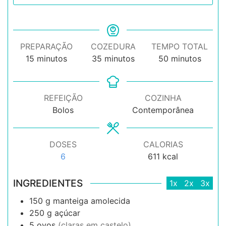
PREPARAÇÃO
COZEDURA
TEMPO TOTAL
minutos
minutos
minutos
15
minutos
35
minutos
50
minutos
REFEIÇÃO
COZINHA
Bolos
Contemporânea
DOSES
CALORIAS
6
611
kcal
INGREDIENTES
1x
2x
3x
150
g
manteiga amolecida
250
g
açúcar
5
ovos
(claras em castelo)