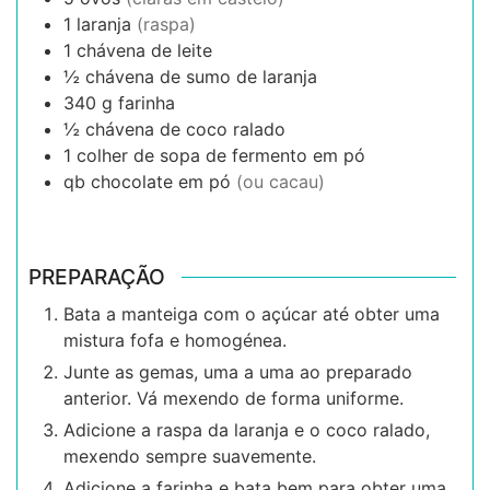
1
laranja
(raspa)
1
chávena de
leite
½
chávena de
sumo de laranja
340
g
farinha
½
chávena de
coco ralado
1
colher de sopa de
fermento em pó
qb
chocolate em pó
(ou cacau)
PREPARAÇÃO
Bata a manteiga com o açúcar até obter uma
mistura fofa e homogénea.
Junte as gemas, uma a uma ao preparado
anterior. Vá mexendo de forma uniforme.
Adicione a raspa da laranja e o coco ralado,
mexendo sempre suavemente.
Adicione a farinha e bata bem para obter uma