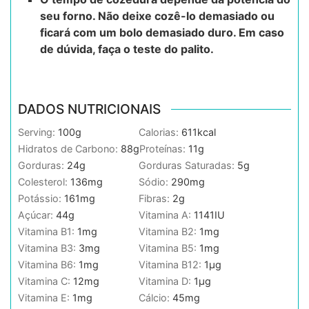
seu forno. Não deixe cozê-lo demasiado ou
ficará com um bolo demasiado duro. Em caso
de dúvida, faça o teste do palito.
DADOS NUTRICIONAIS
Serving:
100
g
Calorias:
611
kcal
Hidratos de Carbono:
88
g
Proteínas:
11
g
Gorduras:
24
g
Gorduras Saturadas:
5
g
Colesterol:
136
mg
Sódio:
290
mg
Potássio:
161
mg
Fibras:
2
g
Açúcar:
44
g
Vitamina A:
1141
IU
Vitamina B1:
1
mg
Vitamina B2:
1
mg
Vitamina B3:
3
mg
Vitamina B5:
1
mg
Vitamina B6:
1
mg
Vitamina B12:
1
µg
Vitamina C:
12
mg
Vitamina D:
1
µg
Vitamina E:
1
mg
Cálcio:
45
mg