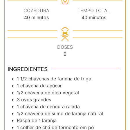
COZEDURA
TEMPO TOTAL
minutos
minutos
40
minutos
40
minutos
DOSES
0
INGREDIENTES
1 1/2 chávenas de farinha de trigo
1 chávena de açúcar
1/2 chávena de óleo vegetal
3 ovos grandes
1 chávena de cenoura ralada
1/2 chávena de sumo de laranja natural
Raspa de 1 laranja
1 colher de chá de fermento em pó