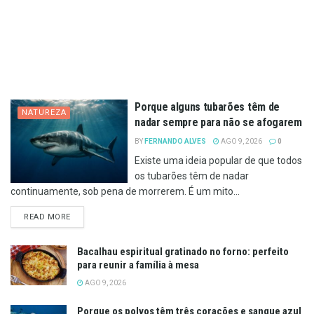
Porque alguns tubarões têm de
NATUREZA
nadar sempre para não se afogarem
BY
FERNANDO ALVES
AGO 9, 2026
0
Existe uma ideia popular de que todos
os tubarões têm de nadar
continuamente, sob pena de morrerem. É um mito...
DETAILS
READ MORE
Bacalhau espiritual gratinado no forno: perfeito
para reunir a família à mesa
AGO 9, 2026
Porque os polvos têm três corações e sangue azul