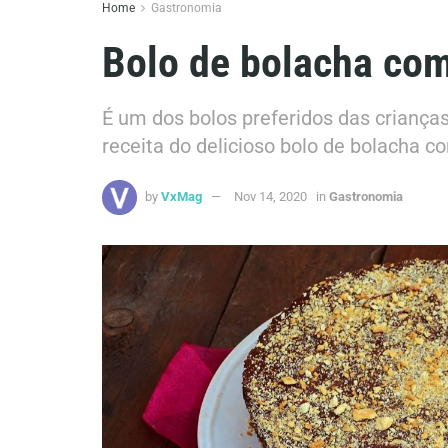
Home
Gastronomia
Bolo de bolacha com
É um dos bolos preferidos das criança
receita do delicioso bolo de bolacha c
by
VxMag
Nov 14, 2020
in
Gastronomia