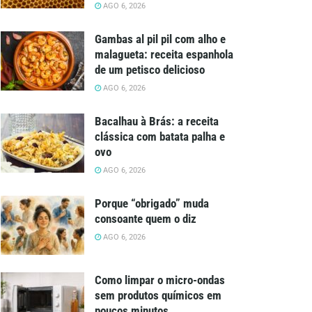
AGO 6, 2026
Gambas al pil pil com alho e
malagueta: receita espanhola
de um petisco delicioso
AGO 6, 2026
Bacalhau à Brás: a receita
clássica com batata palha e
ovo
AGO 6, 2026
Porque “obrigado” muda
consoante quem o diz
AGO 6, 2026
Como limpar o micro-ondas
sem produtos químicos em
poucos minutos