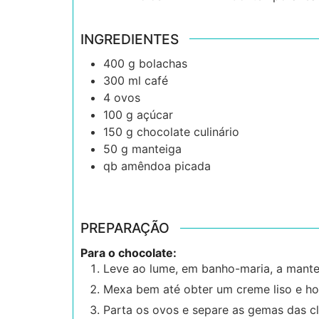
INGREDIENTES
400
g
bolachas
300
ml
café
4
ovos
100
g
açúcar
150
g
chocolate culinário
50
g
manteiga
qb
amêndoa picada
PREPARAÇÃO
Para o chocolate:
Leve ao lume, em banho-maria, a mantei
Mexa bem até obter um creme liso e h
Parta os ovos e separe as gemas das cl