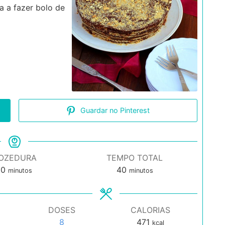
a a fazer bolo de
Guardar no Pinterest
OZEDURA
TEMPO TOTAL
minutos
minutos
10
40
minutos
minutos
DOSES
CALORIAS
8
471
kcal