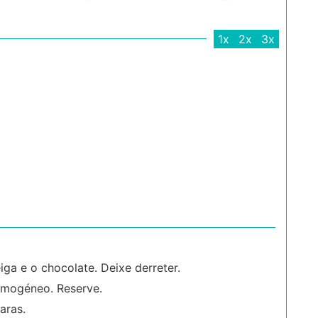
1x
2x
3x
ga e o chocolate. Deixe derreter.
omogéneo. Reserve.
aras.