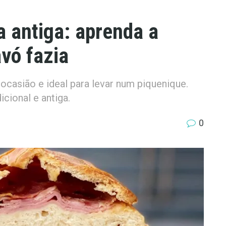
a antiga: aprenda a
vó fazia
 ocasião e ideal para levar num piquenique.
icional e antiga.
0