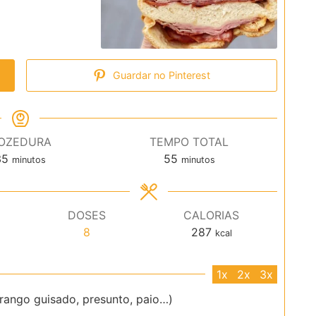
Guardar no Pinterest
OZEDURA
TEMPO TOTAL
minutos
minutos
35
55
minutos
minutos
DOSES
CALORIAS
8
287
kcal
1x
2x
3x
frango guisado, presunto, paio…)