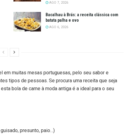
AGO 7, 2026
Bacalhau à Brás: a receita clássica com
batata palha e ovo
AGO 6, 2026
el em muitas mesas portuguesas, pelo seu sabor e
entes tipos de pessoas. Se procura uma receita que seja
 esta bola de carne à moda antiga é a ideal para o seu
 guisado, presunto, paio…)