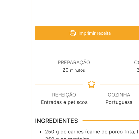
Imprimir receita
PREPARAÇÃO
C
minutos
20
minutos
REFEIÇÃO
COZINHA
Entradas e petiscos
Portuguesa
INGREDIENTES
250 g de carnes (carne de porco frita, 
350 g de manteiga