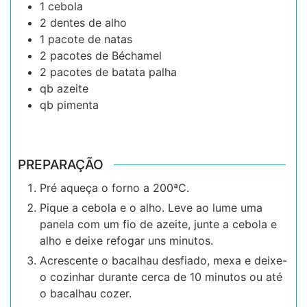
1
cebola
2
dentes de alho
1
pacote de
natas
2
pacotes de
Béchamel
2
pacotes de
batata palha
qb
azeite
qb
pimenta
PREPARAÇÃO
Pré aqueça o forno a 200ªC.
Pique a cebola e o alho. Leve ao lume uma
panela com um fio de azeite, junte a cebola e
alho e deixe refogar uns minutos.
Acrescente o bacalhau desfiado, mexa e deixe-
o cozinhar durante cerca de 10 minutos ou até
o bacalhau cozer.