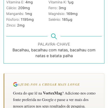
Vitamina E:
4
mg
Vitamina K:
1
µg
Cálcio:
209
mg
Ferro:
3
mg
Manganês:
1
mg
Magnésio:
169
mg
Fósforo:
1195
mg
Selénio:
185
µg
Zinco:
2
mg
PALAVRA-CHAVE
Bacalhau, bacalhau com natas, bacalhau com
natas e batata palha
AJUDE-NOS A CHEGAR MAIS LONGE
VortexMag
Gosta do que lê na
? Adicione-nos como
fonte preferida no Google e passe a ver mais dos
nossos artigos nos seus resultados de pesquisa.