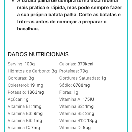
A batata palha de compra torna esta receita
mais prática e rápida, mas pode sempre fazer
a sua própria batata palha. Corte as batatas e
frite-as antes de começar a preparar o
bacalhau.
DADOS NUTRICIONAIS
Serving:
100
g
Calorias:
379
kcal
Hidratos de Carbono:
3
g
Proteínas:
79
g
Gorduras:
3
g
Gorduras Saturadas:
1
g
Colesterol:
191
mg
Sódio:
8788
mg
Potássio:
1863
mg
Fibras:
1
g
Açúcar:
1
g
Vitamina A:
175
IU
Vitamina B1:
1
mg
Vitamina B2:
1
mg
Vitamina B3:
9
mg
Vitamina B5:
2
mg
Vitamina B6:
1
mg
Vitamina B12:
13
µg
Vitamina C:
7
mg
Vitamina D:
5
µg