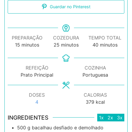
Guardar no Pinterest
PREPARAÇÃO
COZEDURA
TEMPO TOTAL
minutos
minutos
minutos
15
minutos
25
minutos
40
minutos
REFEIÇÃO
COZINHA
Prato Principal
Portuguesa
DOSES
CALORIAS
4
379
kcal
INGREDIENTES
1x
2x
3x
500
g
bacalhau desfiado e demolhado