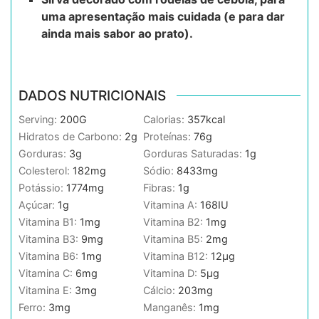
uma apresentação mais cuidada (e para dar
ainda mais sabor ao prato).
DADOS NUTRICIONAIS
Serving:
200
G
Calorias:
357
kcal
Hidratos de Carbono:
2
g
Proteínas:
76
g
Gorduras:
3
g
Gorduras Saturadas:
1
g
Colesterol:
182
mg
Sódio:
8433
mg
Potássio:
1774
mg
Fibras:
1
g
Açúcar:
1
g
Vitamina A:
168
IU
Vitamina B1:
1
mg
Vitamina B2:
1
mg
Vitamina B3:
9
mg
Vitamina B5:
2
mg
Vitamina B6:
1
mg
Vitamina B12:
12
µg
Vitamina C:
6
mg
Vitamina D:
5
µg
Vitamina E:
3
mg
Cálcio:
203
mg
Ferro:
3
mg
Manganês:
1
mg