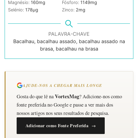
Magnésio:
160
mg
Fósforo:
1149
mg
Selénio:
178
µg
Zinco:
2
mg
PALAVRA-CHAVE
Bacalhau, bacalhau assado, bacalhau assado na
brasa, bacalhau na brasa
AJUDE-NOS A CHEGAR MAIS LONGE
VortexMag
Gosta do que lê na
? Adicione-nos como
fonte preferida no Google e passe a ver mais dos
nossos artigos nos seus resultados de pesquisa.
Adicionar como Fonte Preferida →