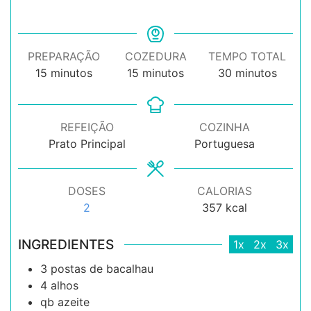
PREPARAÇÃO
COZEDURA
TEMPO TOTAL
minutos
minutos
minutos
15
minutos
15
minutos
30
minutos
REFEIÇÃO
COZINHA
Prato Principal
Portuguesa
DOSES
CALORIAS
2
357
kcal
INGREDIENTES
1x
2x
3x
3
postas de bacalhau
4
alhos
qb
azeite