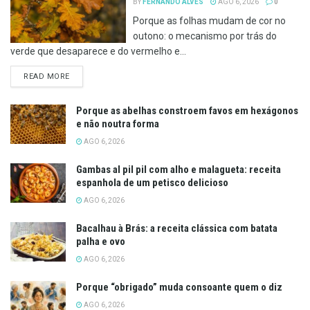
BY
FERNANDO ALVES
AGO 6, 2026
0
Porque as folhas mudam de cor no
outono: o mecanismo por trás do
verde que desaparece e do vermelho e...
DETAILS
READ MORE
Porque as abelhas constroem favos em hexágonos
e não noutra forma
AGO 6, 2026
Gambas al pil pil com alho e malagueta: receita
espanhola de um petisco delicioso
AGO 6, 2026
Bacalhau à Brás: a receita clássica com batata
palha e ovo
AGO 6, 2026
Porque “obrigado” muda consoante quem o diz
AGO 6, 2026