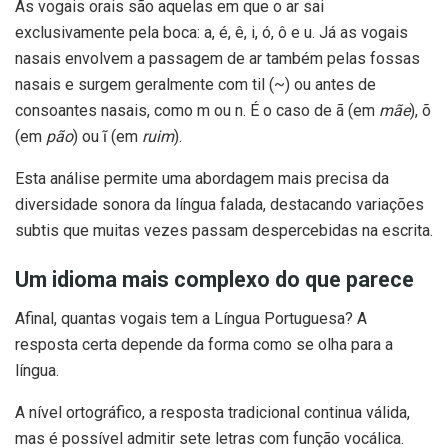
As vogais orais são aquelas em que o ar sai
exclusivamente pela boca: a, é, ê, i, ó, ô e u. Já as vogais
nasais envolvem a passagem de ar também pelas fossas
nasais e surgem geralmente com til (~) ou antes de
consoantes nasais, como m ou n. É o caso de ã (em
mãe
), õ
(em
pão
) ou ĩ (em
ruim
).
Esta análise permite uma abordagem mais precisa da
diversidade sonora da língua falada, destacando variações
subtis que muitas vezes passam despercebidas na escrita.
Um idioma mais complexo do que parece
Afinal, quantas vogais tem a Língua Portuguesa? A
resposta certa depende da forma como se olha para a
língua.
A nível ortográfico, a resposta tradicional continua válida,
mas é possível admitir sete letras com função vocálica.