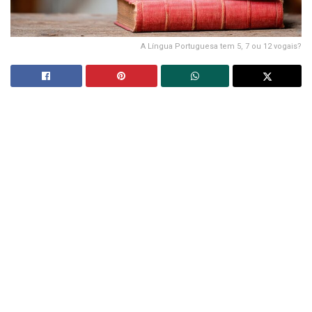
A Língua Portuguesa tem 5, 7 ou 12 vogais?