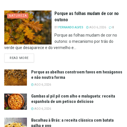
Porque as folhas mudam de cor no
NATUREZA
outono
BY
FERNANDO ALVES
AGO 6, 2026
0
Porque as folhas mudam de cor no
outono: o mecanismo por trás do
verde que desaparece e do vermelho e...
DETAILS
READ MORE
Porque as abelhas constroem favos em hexágonos
e não noutra forma
AGO 6, 2026
Gambas al pil pil com alho e malagueta: receita
espanhola de um petisco delicioso
AGO 6, 2026
Bacalhau à Brás: a receita clássica com batata
palha e ovo