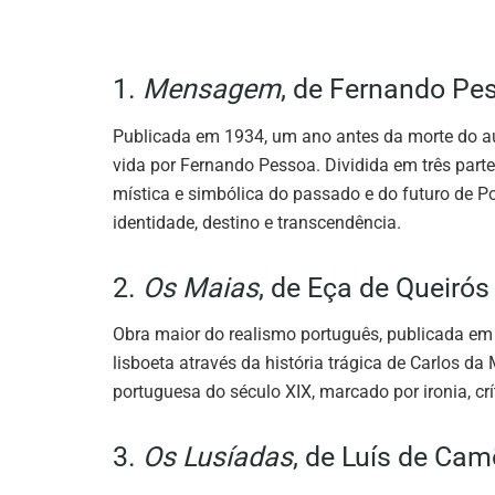
1.
Mensagem
, de Fernando Pe
Publicada em 1934, um ano antes da morte do a
vida por Fernando Pessoa. Dividida em três part
mística e simbólica do passado e do futuro de 
identidade, destino e transcendência.
2.
Os Maias
, de Eça de Queirós
Obra maior do realismo português, publicada em
lisboeta através da história trágica de Carlos d
portuguesa do século XIX, marcado por ironia, crí
3.
Os Lusíadas
, de Luís de Ca
A epopeia nacional por excelência. Concluída po
enaltece os feitos dos navegadores portuguese