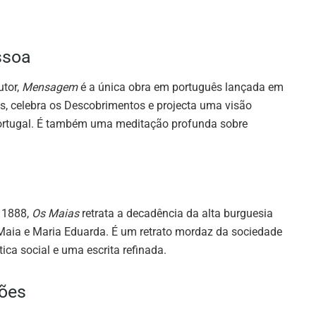
ssoa
utor,
Mensagem
é a única obra em português lançada em
es, celebra os Descobrimentos e projecta uma visão
Portugal. É também uma meditação profunda sobre
 1888,
Os Maias
retrata a decadência da alta burguesia
a Maia e Maria Eduarda. É um retrato mordaz da sociedade
tica social e uma escrita refinada.
mões
r volta de 1556 e publicada em 1572,
Os Lusíadas
s, especialmente de Vasco da Gama. Mais do que um