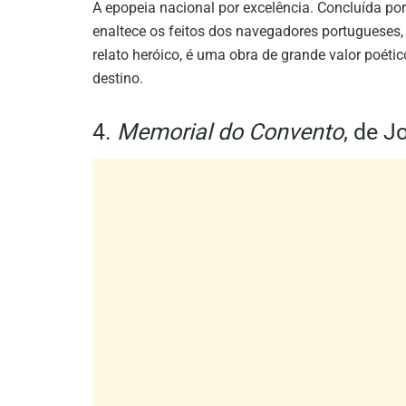
relato heróico, é uma obra de grande valor poétic
destino.
4.
Memorial do Convento
, de 
Publicado em 1982, este romance de Saramago 