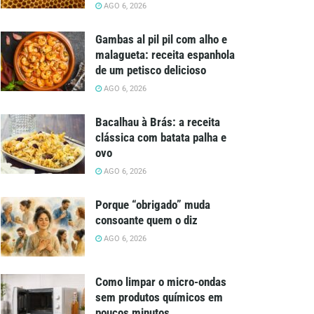
AGO 6, 2026
Gambas al pil pil com alho e
malagueta: receita espanhola
de um petisco delicioso
AGO 6, 2026
Bacalhau à Brás: a receita
clássica com batata palha e
ovo
AGO 6, 2026
Porque “obrigado” muda
consoante quem o diz
AGO 6, 2026
Como limpar o micro-ondas
sem produtos químicos em
poucos minutos