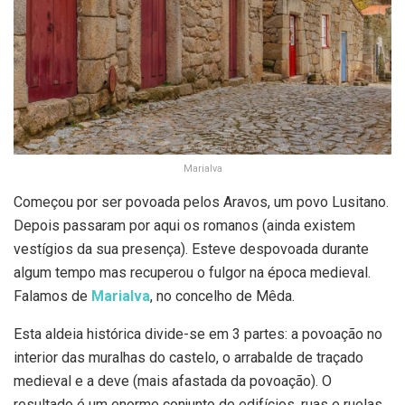
Marialva
Começou por ser povoada pelos Aravos, um povo Lusitano.
Depois passaram por aqui os romanos (ainda existem
vestígios da sua presença). Esteve despovoada durante
algum tempo mas recuperou o fulgor na época medieval.
Falamos de
Marialva
, no concelho de Mêda.
Esta aldeia histórica divide-se em 3 partes: a povoação no
interior das muralhas do castelo, o arrabalde de traçado
medieval e a deve (mais afastada da povoação). O
resultado é um enorme conjunto de edifícios, ruas e ruelas