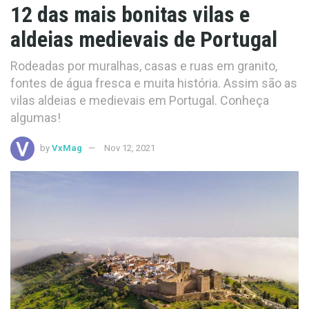
12 das mais bonitas vilas e
aldeias medievais de Portugal
Rodeadas por muralhas, casas e ruas em granito,
fontes de água fresca e muita história. Assim são as
vilas aldeias e medievais em Portugal. Conheça
algumas!
by
VxMag
Nov 12, 2021