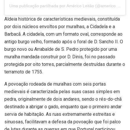
Uma publicação partilhada por Américo Leitão (@americo.leitao)
Aldeia histórica de características medievais, constituída
por dois núcleos envoltos por muralhas, a Cidadela e a
Barbacã. A cidadela, com um formato oval, corresponde ao
antigo burgo velho, formado após o foral de D. Sancho II. O
burgo novo ou Arrabalde de S. Pedro protegido por uma
muralha mandada construir por D. Dinis, foi no passado
protegida por oito torres, parcialmente destruídas durante o
terramoto de 1755.
A povoação rodeada de muralhas com seis portas
medievais é caracterizada pelas suas casas simples em
pedra, originalmente de dois andares, sendo o rés-do-chã
destinado a abrigar o gado, enquanto que o primeiro andar
servia de habitação. As ruas extremamente estreitas e
sinuosas, facilitavam a defesa da povoação que foi palco
de lutas durante as guerras em que Portugal participou,