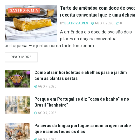
Tarte de amêndoa com doce de ovo:
GASTRONOMIA
receita conventual que é uma delícia
BY
BEATRIZ ALVES
AGO 7, 2026
0
A amêndoa e o doce de ovo são dois
pilares da doçaria conventual
portuguesa — e juntos numa tarte funcionam...
DETAILS
READ MORE
Como atrair borboletas e abelhas para o jardim
com as plantas certas
AGO 7, 2026
Porque em Portugal se diz “casa de banho” e no
Brasil “banheiro”
AGO 7, 2026
Palavras da língua portuguesa com origem árabe
que usamos todos os dias
AGO 7, 2026