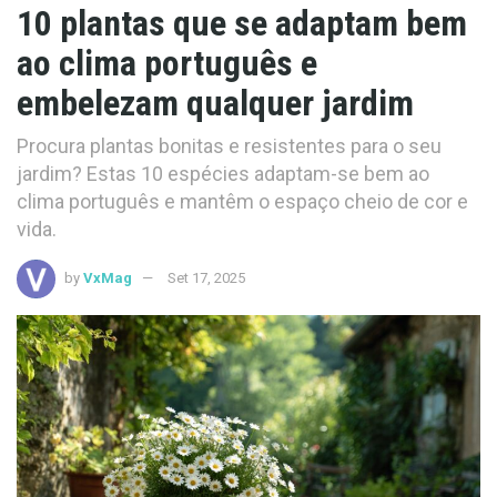
10 plantas que se adaptam bem
ao clima português e
embelezam qualquer jardim
Procura plantas bonitas e resistentes para o seu
jardim? Estas 10 espécies adaptam-se bem ao
clima português e mantêm o espaço cheio de cor e
vida.
by
VxMag
Set 17, 2025