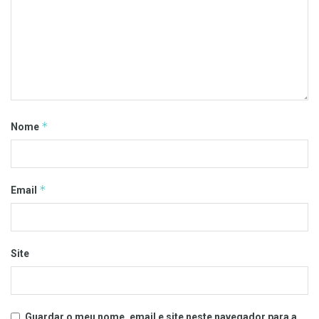
*
Nome
*
Email
Site
Guardar o meu nome, email e site neste navegador para a