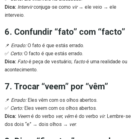
Dica:
Intervir
conjuga-se como
vir
→ ele veio → ele
interveio.
6. Confundir “fato” com “facto”
📌
Errado:
O fato é que estás errado.
✅
Certo:
O facto é que estás errado.
Dica:
Fato
é peça de vestuário;
facto
é uma realidade ou
acontecimento.
7. Trocar “veem” por “vêm”
📌
Errado:
Eles vêm com os olhos abertos.
✅
Certo:
Eles veem com os olhos abertos.
Dica:
Veem
é do verbo
ver
;
vêm
é do verbo
vir
. Lembre-se
dos dois “e” → dois olhos →
ver
.