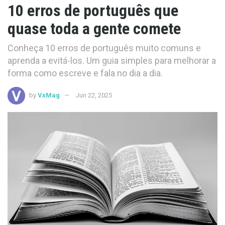
10 erros de português que
quase toda a gente comete
Conheça 10 erros de português muito comuns e
aprenda a evitá-los. Um guia simples para melhorar a
forma como escreve e fala no dia a dia.
by
VxMag
Jun 22, 2025