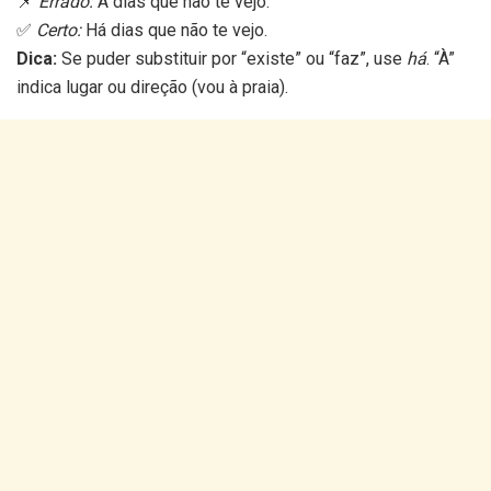
📌
Errado:
À dias que não te vejo.
✅
Certo:
Há dias que não te vejo.
Dica:
Se puder substituir por “existe” ou “faz”, use
há
. “À”
indica lugar ou direção (vou à praia).