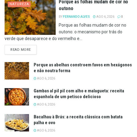
Porque as folhas mudam de cor no
NATUREZA
outono
BY
FERNANDO ALVES
AGO 6, 2026
0
Porque as folhas mudam de cor no
outono: o mecanismo por trás do
verde que desaparece e do vermelho e...
DETAILS
READ MORE
Porque as abelhas constroem favos em hexágonos
e não noutra forma
AGO 6, 2026
Gambas al pil pil com alho e malagueta: receita
espanhola de um petisco delicioso
AGO 6, 2026
Bacalhau à Brás: a receita clássica com batata
palha e ovo
AGO 6, 2026