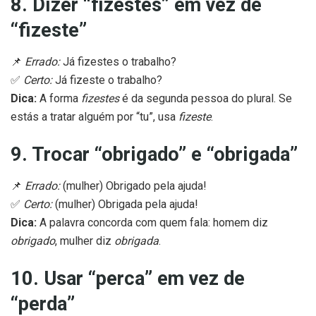
8. Dizer “fizestes” em vez de
“fizeste”
📌
Errado:
Já fizestes o trabalho?
✅
Certo:
Já fizeste o trabalho?
Dica:
A forma
fizestes
é da segunda pessoa do plural. Se
estás a tratar alguém por “tu”, usa
fizeste
.
9. Trocar “obrigado” e “obrigada”
📌
Errado:
(mulher) Obrigado pela ajuda!
✅
Certo:
(mulher) Obrigada pela ajuda!
Dica:
A palavra concorda com quem fala: homem diz
obrigado
, mulher diz
obrigada
.
10. Usar “perca” em vez de
“perda”