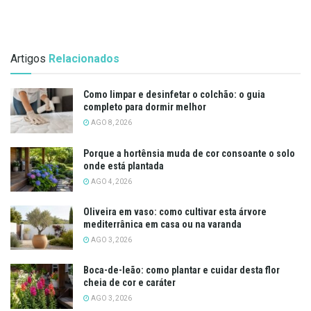
Artigos
Relacionados
Como limpar e desinfetar o colchão: o guia
completo para dormir melhor
AGO 8, 2026
Porque a hortênsia muda de cor consoante o solo
onde está plantada
AGO 4, 2026
Oliveira em vaso: como cultivar esta árvore
mediterrânica em casa ou na varanda
AGO 3, 2026
Boca-de-leão: como plantar e cuidar desta flor
cheia de cor e caráter
AGO 3, 2026