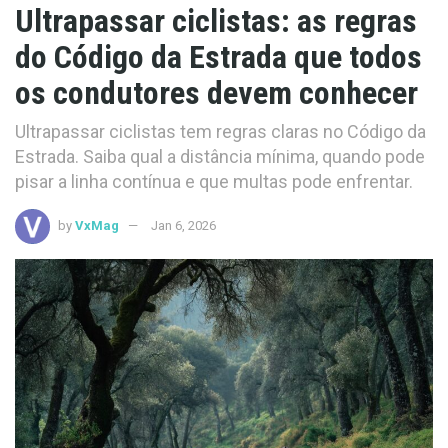
Ultrapassar ciclistas: as regras
do Código da Estrada que todos
os condutores devem conhecer
Ultrapassar ciclistas tem regras claras no Código da
Estrada. Saiba qual a distância mínima, quando pode
pisar a linha contínua e que multas pode enfrentar.
by
VxMag
Jan 6, 2026