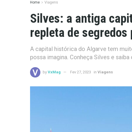
Home
Viagens
Silves: a antiga capi
repleta de segredos 
A capital histórica do Algarve tem mui
possa imagina. Conheça Silves e saiba o
by
VxMag
Fev 27, 2023
in
Viagens