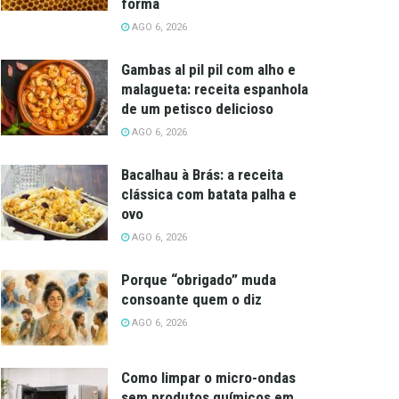
forma
AGO 6, 2026
Gambas al pil pil com alho e
malagueta: receita espanhola
de um petisco delicioso
AGO 6, 2026
Bacalhau à Brás: a receita
clássica com batata palha e
ovo
AGO 6, 2026
Porque “obrigado” muda
consoante quem o diz
AGO 6, 2026
Como limpar o micro-ondas
sem produtos químicos em