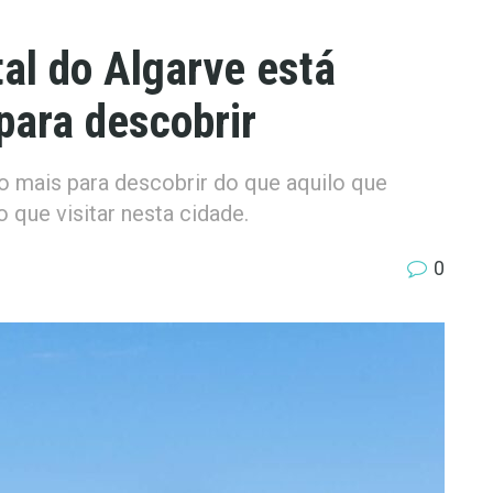
tal do Algarve está
para descobrir
to mais para descobrir do que aquilo que
 que visitar nesta cidade.
0