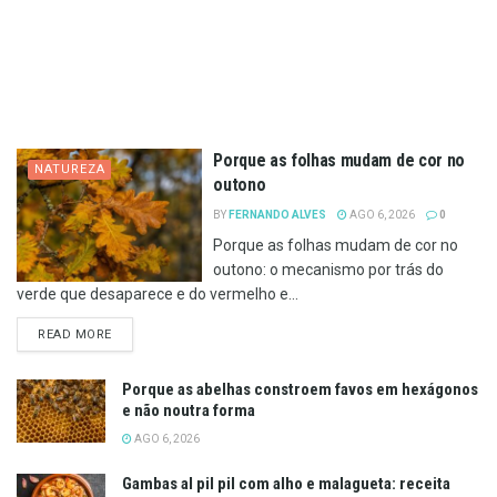
Porque as folhas mudam de cor no
NATUREZA
outono
BY
FERNANDO ALVES
AGO 6, 2026
0
Porque as folhas mudam de cor no
outono: o mecanismo por trás do
verde que desaparece e do vermelho e...
DETAILS
READ MORE
Porque as abelhas constroem favos em hexágonos
e não noutra forma
AGO 6, 2026
Gambas al pil pil com alho e malagueta: receita