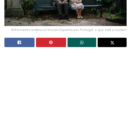
Reformados britânicos trocam Espanha por Portugal: o que está a mudar?