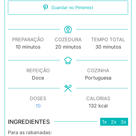
Guardar no Pinterest
PREPARAÇÃO
COZEDURA
TEMPO TOTAL
minutos
minutos
minutos
10
minutos
20
minutos
30
minutos
REFEIÇÃO
COZINHA
Doce
Portuguesa
DOSES
CALORIAS
10
132
kcal
INGREDIENTES
1x
2x
3x
Para as rabanadas: