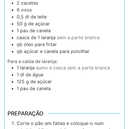
2
cacetes
6
ovos
0,5
dl
de leite
50
g
de açúcar
1
pau de canela
casca de 1 laranja
sem a parte branca
qb
óleo para fritar
qb
açúcar e canela para polvilhar
Para a calda de laranja:
1
laranja
sumo e casca sem a parte branca
1
dl
de água
125
g
de açúcar
1
pau de canela
PREPARAÇÃO
Corte o pão em fatias e coloque-o num