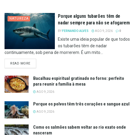
Porque alguns tubarões têm de
NATUREZA
nadar sempre para não se afogarem
BY
FERNANDO ALVES
AGO 9, 2026
0
Existe uma ideia popular de que todos
os tubarões têm de nadar
continuamente, sob pena de morrerem. É um mito...
DETAILS
READ MORE
Bacalhau espiritual gratinado no forno: perfeito
para reunir a família à mesa
AGO 9, 2026
Porque os polvos têm três corações e sangue azul
AGO 9, 2026
Como os salmões sabem voltar ao rio exato onde
nasceram