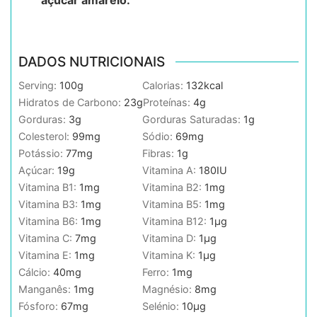
açúcar amarelo.
DADOS NUTRICIONAIS
Serving:
100
g
Calorias:
132
kcal
Hidratos de Carbono:
23
g
Proteínas:
4
g
Gorduras:
3
g
Gorduras Saturadas:
1
g
Colesterol:
99
mg
Sódio:
69
mg
Potássio:
77
mg
Fibras:
1
g
Açúcar:
19
g
Vitamina A:
180
IU
Vitamina B1:
1
mg
Vitamina B2:
1
mg
Vitamina B3:
1
mg
Vitamina B5:
1
mg
Vitamina B6:
1
mg
Vitamina B12:
1
µg
Vitamina C:
7
mg
Vitamina D:
1
µg
Vitamina E:
1
mg
Vitamina K:
1
µg
Cálcio:
40
mg
Ferro:
1
mg
Manganês:
1
mg
Magnésio:
8
mg
Fósforo:
67
mg
Selénio:
10
µg