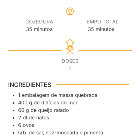
COZEDURA
TEMPO TOTAL
minutos
minutos
35
minutos
35
minutos
DOSES
0
INGREDIENTES
1 embalagem de massa quebrada
400 g de delícias do mar
60 g de queijo ralado
2 dl de natas
6 ovos
Q.b. de sal, noz-moscada e pimenta