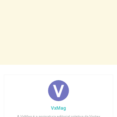
VxMag
A VxMag é a assinatura editorial coletiva da Vortex