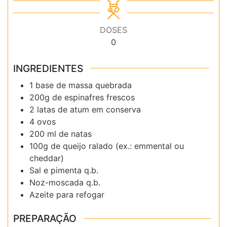
DOSES
0
INGREDIENTES
1 base de massa quebrada
200g de espinafres frescos
2 latas de atum em conserva
4 ovos
200 ml de natas
100g de queijo ralado (ex.: emmental ou
cheddar)
Sal e pimenta q.b.
Noz-moscada q.b.
Azeite para refogar
PREPARAÇÃO