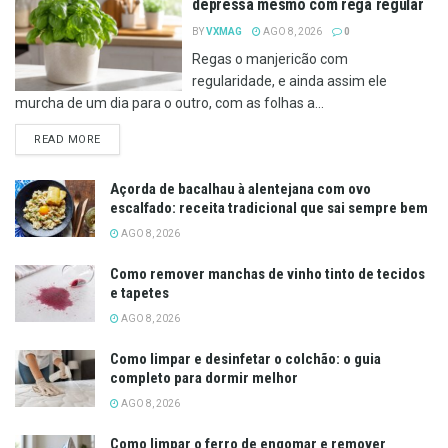
depressa mesmo com rega regular
BY
VXMAG
AGO 8, 2026
0
Regas o manjericão com
regularidade, e ainda assim ele
murcha de um dia para o outro, com as folhas a...
DETAILS
READ MORE
Açorda de bacalhau à alentejana com ovo
escalfado: receita tradicional que sai sempre bem
AGO 8, 2026
Como remover manchas de vinho tinto de tecidos
e tapetes
AGO 8, 2026
Como limpar e desinfetar o colchão: o guia
completo para dormir melhor
AGO 8, 2026
Como limpar o ferro de engomar e remover