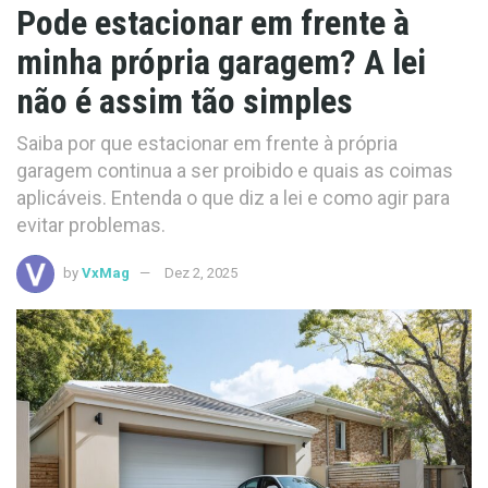
Pode estacionar em frente à
minha própria garagem? A lei
não é assim tão simples
Saiba por que estacionar em frente à própria
garagem continua a ser proibido e quais as coimas
aplicáveis. Entenda o que diz a lei e como agir para
evitar problemas.
by
VxMag
Dez 2, 2025