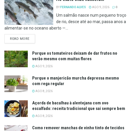
BY
FERNANDO ALVES
AGO 9, 2026
0
Um salmão nasce num pequeno troço
de rio, desce até ao mar, passa anos a
alimentar-se no oceano aberto —...
DETAILS
READ MORE
Porque os tomateiros deixam de dar frutos no
verão mesmo com muitas flores
AGO 9, 2026
Porque o manjericão murcha depressa mesmo
com rega regular
AGO 8, 2026
Açorda de bacalhau à alentejana com ovo
escalfado: receita tradicional que sai sempre bem
AGO 8, 2026
Como remover manchas de vinho tinto de tecidos