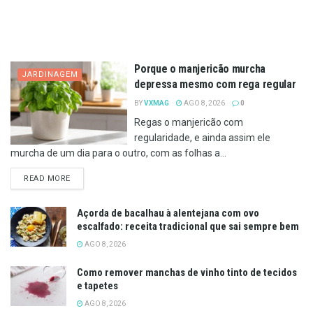
Porque o manjericão murcha
JARDINAGEM
depressa mesmo com rega regular
BY
VXMAG
AGO 8, 2026
0
Regas o manjericão com
regularidade, e ainda assim ele
murcha de um dia para o outro, com as folhas a...
DETAILS
READ MORE
Açorda de bacalhau à alentejana com ovo
escalfado: receita tradicional que sai sempre bem
AGO 8, 2026
Como remover manchas de vinho tinto de tecidos
e tapetes
AGO 8, 2026