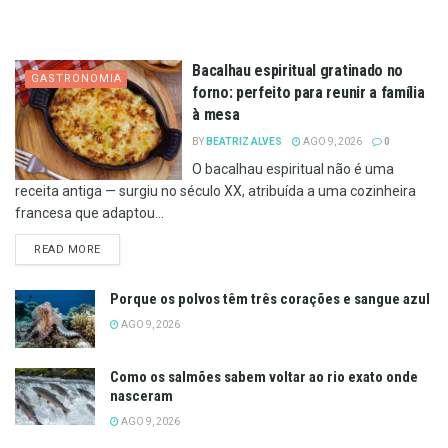
Bacalhau espiritual gratinado no
GASTRONOMIA
forno: perfeito para reunir a família
à mesa
BY
BEATRIZ ALVES
AGO 9, 2026
0
O bacalhau espiritual não é uma
receita antiga — surgiu no século XX, atribuída a uma cozinheira
francesa que adaptou...
DETAILS
READ MORE
Porque os polvos têm três corações e sangue azul
AGO 9, 2026
Como os salmões sabem voltar ao rio exato onde
nasceram
AGO 9, 2026