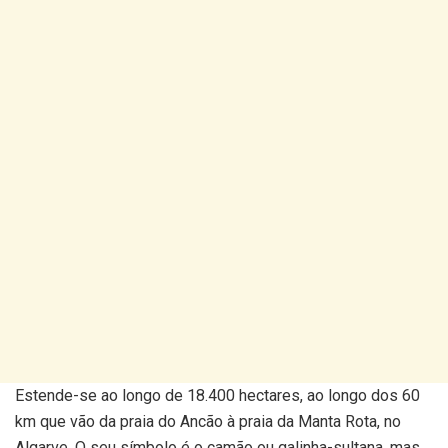
Estende-se ao longo de 18.400 hectares, ao longo dos 60
km que vão da praia do Ancão à praia da Manta Rota, no
Algarve. O seu símbolo é o camão ou galinha-sultana, mas