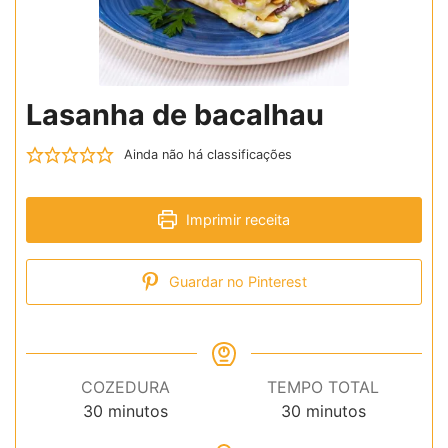
Lasanha de bacalhau
Ainda não há classificações
Imprimir receita
Guardar no Pinterest
COZEDURA
TEMPO TOTAL
minutos
minutos
30
minutos
30
minutos