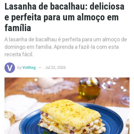
Lasanha de bacalhau: deliciosa
e perfeita para um almoço em
família
A lasanha de bacalhau é perfeita para um almoço de
domingo em família. Aprenda a fazê-la com esta
receita fácil.
by
VxMag
Jul 22, 2026