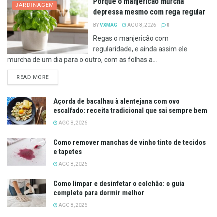
Porque o manjericão murcha
JARDINAGEM
depressa mesmo com rega regular
BY
VXMAG
AGO 8, 2026
0
Regas o manjericão com
regularidade, e ainda assim ele
murcha de um dia para o outro, com as folhas a...
DETAILS
READ MORE
Açorda de bacalhau à alentejana com ovo
escalfado: receita tradicional que sai sempre bem
AGO 8, 2026
Como remover manchas de vinho tinto de tecidos
e tapetes
AGO 8, 2026
Como limpar e desinfetar o colchão: o guia
completo para dormir melhor
AGO 8, 2026