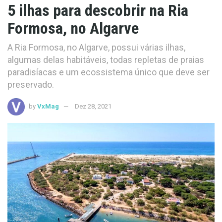
5 ilhas para descobrir na Ria
Formosa, no Algarve
A Ria Formosa, no Algarve, possui várias ilhas,
algumas delas habitáveis, todas repletas de praias
paradisíacas e um ecossistema único que deve ser
preservado.
by
VxMag
Dez 28, 2021