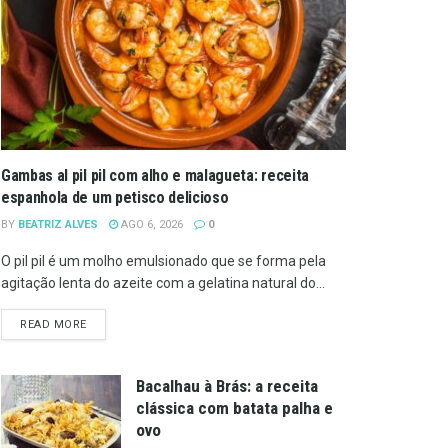
Gambas al pil pil com alho e malagueta: receita
espanhola de um petisco delicioso
BY
BEATRIZ ALVES
AGO 6, 2026
0
O pil pil é um molho emulsionado que se forma pela
agitação lenta do azeite com a gelatina natural do...
DETAILS
READ MORE
Bacalhau à Brás: a receita
clássica com batata palha e
ovo