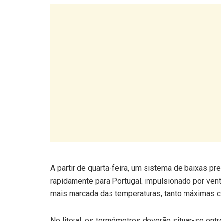
A partir de quarta-feira, um sistema de baixas p
rapidamente para Portugal, impulsionado por vento
mais marcada das temperaturas, tanto máximas 
No litoral, os termómetros deverão situar-se entre
e 16 ºC. As mínimas poderão descer para valores
manter cerca de 11 ºC.