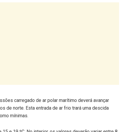
ressões carregado de ar polar marítimo deverá avançar
s de norte. Esta entrada de ar frio trará uma descida
como mínimas.
 15 e 19 ºC. No interior, os valores deverão variar entre 8
 entre 5 e 10 ºC, exceto em Lisboa e Faro, que deverão