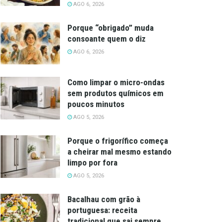
AGO 6, 2026
Porque “obrigado” muda
consoante quem o diz
AGO 6, 2026
Como limpar o micro-ondas
sem produtos químicos em
poucos minutos
AGO 5, 2026
Porque o frigorífico começa
a cheirar mal mesmo estando
limpo por fora
AGO 5, 2026
Bacalhau com grão à
portuguesa: receita
tradicional que sai sempre