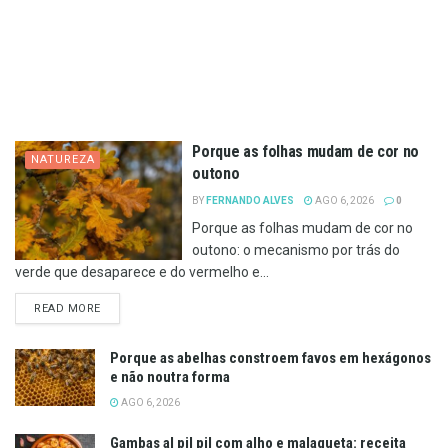
Porque as folhas mudam de cor no
NATUREZA
outono
BY
FERNANDO ALVES
AGO 6, 2026
0
Porque as folhas mudam de cor no
outono: o mecanismo por trás do
verde que desaparece e do vermelho e...
DETAILS
READ MORE
Porque as abelhas constroem favos em hexágonos
e não noutra forma
AGO 6, 2026
Gambas al pil pil com alho e malagueta: receita