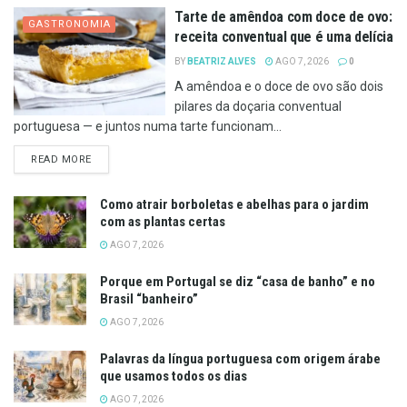
Tarte de amêndoa com doce de ovo:
GASTRONOMIA
receita conventual que é uma delícia
BY
BEATRIZ ALVES
AGO 7, 2026
0
A amêndoa e o doce de ovo são dois
pilares da doçaria conventual
portuguesa — e juntos numa tarte funcionam...
DETAILS
READ MORE
Como atrair borboletas e abelhas para o jardim
com as plantas certas
AGO 7, 2026
Porque em Portugal se diz “casa de banho” e no
Brasil “banheiro”
AGO 7, 2026
Palavras da língua portuguesa com origem árabe
que usamos todos os dias
AGO 7, 2026