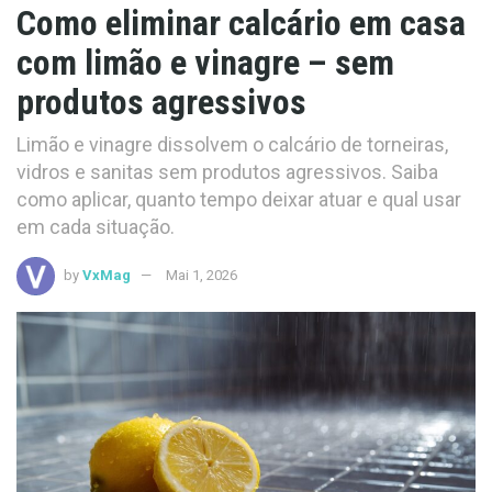
Como eliminar calcário em casa
com limão e vinagre – sem
produtos agressivos
Limão e vinagre dissolvem o calcário de torneiras,
vidros e sanitas sem produtos agressivos. Saiba
como aplicar, quanto tempo deixar atuar e qual usar
em cada situação.
by
VxMag
Mai 1, 2026