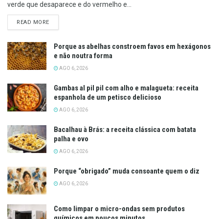
verde que desaparece e do vermelho e...
DETAILS
READ MORE
Porque as abelhas constroem favos em hexágonos
e não noutra forma
AGO 6, 2026
Gambas al pil pil com alho e malagueta: receita
espanhola de um petisco delicioso
AGO 6, 2026
Bacalhau à Brás: a receita clássica com batata
palha e ovo
AGO 6, 2026
Porque “obrigado” muda consoante quem o diz
AGO 6, 2026
Como limpar o micro-ondas sem produtos
químicos em poucos minutos