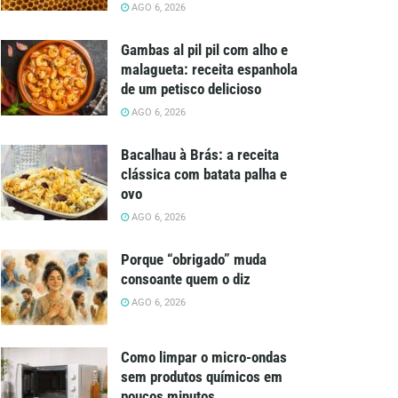
AGO 6, 2026
Gambas al pil pil com alho e
malagueta: receita espanhola
de um petisco delicioso
AGO 6, 2026
Bacalhau à Brás: a receita
clássica com batata palha e
ovo
AGO 6, 2026
Porque “obrigado” muda
consoante quem o diz
AGO 6, 2026
Como limpar o micro-ondas
sem produtos químicos em
poucos minutos