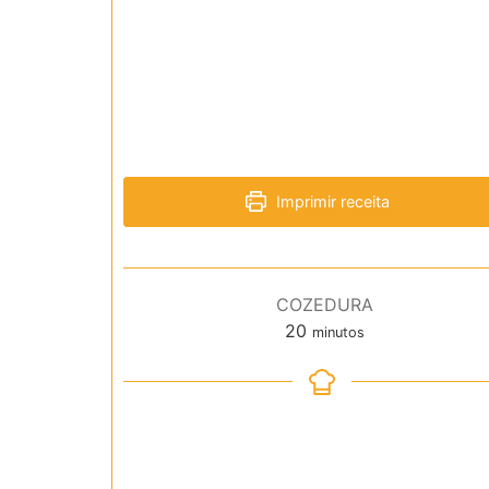
Imprimir receita
COZEDURA
minutos
20
minutos