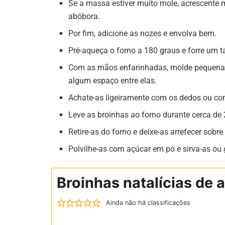
Se a massa estiver muito mole, acrescente m
abóbora.
Por fim, adicione as nozes e envolva bem.
Pré-aqueça o forno a 180 graus e forre um t
Com as mãos enfarinhadas, molde pequenas 
algum espaço entre elas.
Achate-as ligeiramente com os dedos ou co
Leve as broinhas ao forno durante cerca de
Retire-as do forno e deixe-as arrefecer sobr
Polvilhe-as com açúcar em pó e sirva-as ou 
Broinhas natalícias de 
Ainda não há classificações