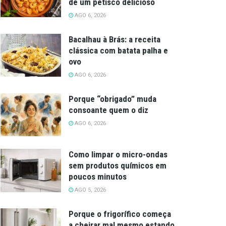
de um petisco delicioso
AGO 6, 2026
Bacalhau à Brás: a receita
clássica com batata palha e
ovo
AGO 6, 2026
Porque “obrigado” muda
consoante quem o diz
AGO 6, 2026
Como limpar o micro-ondas
sem produtos químicos em
poucos minutos
AGO 5, 2026
Porque o frigorífico começa
a cheirar mal mesmo estando