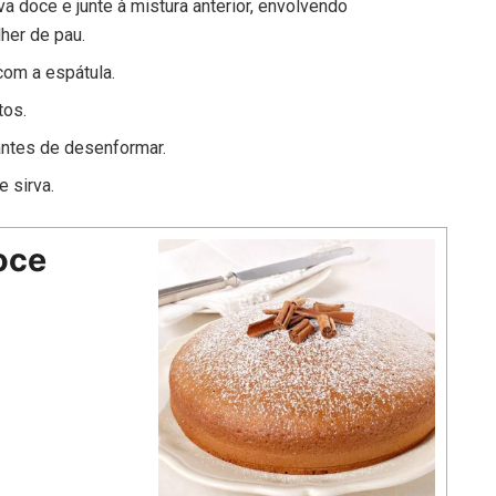
rva doce e junte à mistura anterior, envolvendo
her de pau.
com a espátula.
tos.
antes de desenformar.
e sirva.
oce