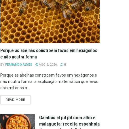
Porque as abelhas constroem favos em hexágonos
e não noutra forma
BY
FERNANDO ALVES
AGO 6, 2026
0
Porque as abelhas constroem favos em hexágonos e
não noutra forma: a explicação matemática que levou
dois mil anos a...
DETAILS
READ MORE
Gambas al pil pil com alho e
malagueta: receita espanhola