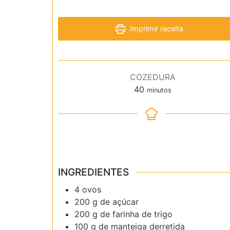
Imprimir receita
COZEDURA
minutos
40
minutos
INGREDIENTES
4 ovos
200 g de açúcar
200 g de farinha de trigo
100 g de manteiga derretida