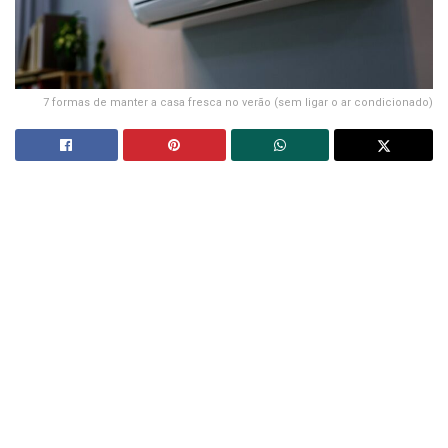
7 formas de manter a casa fresca no verão (sem ligar o ar condicionado)