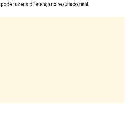
ma
a bolbo