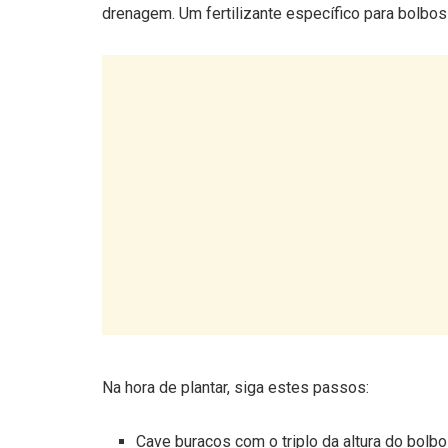
Na hora de plantar, siga estes passos:
Cave buracos com o triplo da altura do bolbo
Coloque o bolbo com a ponta virada para ci
Deixe cerca de 10 cm de distância entre cad