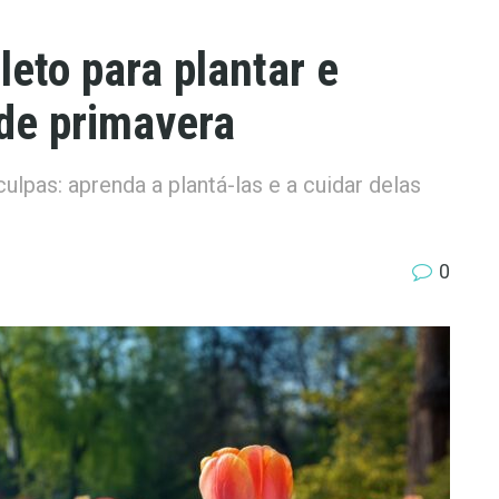
leto para plantar e
 de primavera
ulpas: aprenda a plantá-las e a cuidar delas
0