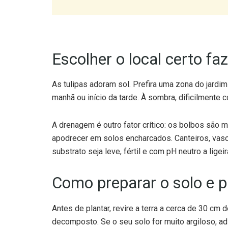
Escolher o local certo fa
As tulipas adoram sol. Prefira uma zona do jardim
manhã ou início da tarde. À sombra, dificilmente c
A drenagem é outro fator crítico: os bolbos são
apodrecer em solos encharcados. Canteiros, vaso
substrato seja leve, fértil e com pH neutro a lige
Como preparar o solo e p
Antes de plantar, revire a terra a cerca de 30 c
decomposto. Se o seu solo for muito argiloso, ad
drenagem. Um fertilizante específico para bolbos 