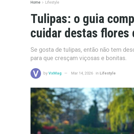
Home
Lifestyle
Tulipas: o guia comp
cuidar destas flores
Se gosta de tulipas, então não tem desc
para que cresçam viçosas e bonitas.
by
VxMag
Mar 14, 2026
in
Lifestyle