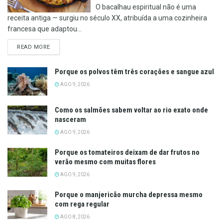
O bacalhau espiritual não é uma
receita antiga — surgiu no século XX, atribuída a uma cozinheira
francesa que adaptou...
DETAILS
READ MORE
Porque os polvos têm três corações e sangue azul
AGO 9, 2026
Como os salmões sabem voltar ao rio exato onde
nasceram
AGO 9, 2026
Porque os tomateiros deixam de dar frutos no
verão mesmo com muitas flores
AGO 9, 2026
Porque o manjericão murcha depressa mesmo
com rega regular
AGO 8, 2026