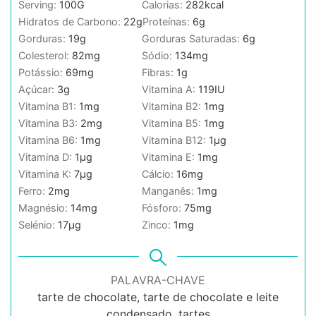
Serving:
100
G
Calorias:
282
kcal
Hidratos de Carbono:
22
g
Proteínas:
6
g
Gorduras:
19
g
Gorduras Saturadas:
6
g
Colesterol:
82
mg
Sódio:
134
mg
Potássio:
69
mg
Fibras:
1
g
Açúcar:
3
g
Vitamina A:
119
IU
Vitamina B1:
1
mg
Vitamina B2:
1
mg
Vitamina B3:
2
mg
Vitamina B5:
1
mg
Vitamina B6:
1
mg
Vitamina B12:
1
µg
Vitamina D:
1
µg
Vitamina E:
1
mg
Vitamina K:
7
µg
Cálcio:
16
mg
Ferro:
2
mg
Manganês:
1
mg
Magnésio:
14
mg
Fósforo:
75
mg
Selénio:
17
µg
Zinco:
1
mg
PALAVRA-CHAVE
tarte de chocolate, tarte de chocolate e leite
condensado, tartes