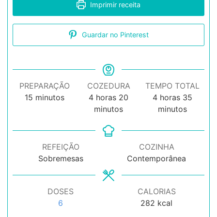
Imprimir receita
Guardar no Pinterest
PREPARAÇÃO
COZEDURA
TEMPO TOTAL
minutos
horas
minutos
horas
minuto
15
minutos
4
horas
20
4
horas
35
minutos
minutos
REFEIÇÃO
COZINHA
Sobremesas
Contemporânea
DOSES
CALORIAS
6
282
kcal